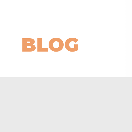
HOME
CATEGORY
BLOG
TURNIERE
VERANSTALTUNGEN
Fun Mixed Tur
TOP NEWS
VERANSTALTUNGEN