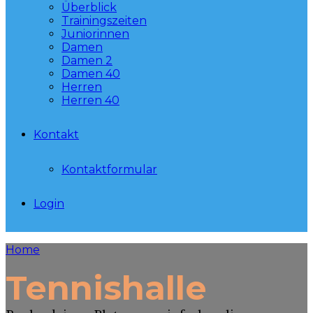
Überblick
Trainingszeiten
Juniorinnen
Damen
Damen 2
Damen 40
Herren
Herren 40
Kontakt
Kontaktformular
Login
Home
Tennishalle