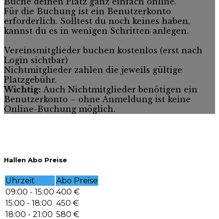
Buche deinen Platz ganz einfach online.
Für die Buchung ist ein Benutzerkonto
erforderlich. Solltest du noch keines haben,
kannst du es in wenigen Schritten anlegen.
Vereinsmitglieder buchen kostenlos (erst nach
Login sichtbar)
Nichtmitglieder zahlen die jeweils gültige
Platzgebühr.
Wichtig:
Auch Nichtmitglieder benötigen ein
Benutzerkonto – ohne Anmeldung ist keine
Online-Buchung möglich.
Hallen Abo Preise
Uhrzeit
Abo Preise
09:00 - 15:00
400 €
15:00 - 18:00
450 €
18:00 - 21:00
580 €