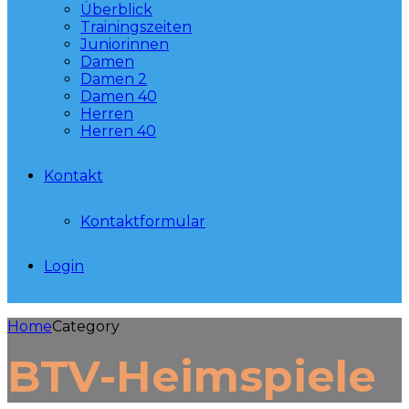
Überblick
Trainingszeiten
Juniorinnen
Damen
Damen 2
Damen 40
Herren
Herren 40
Kontakt
Kontaktformular
Login
Home
Category
BTV-Heimspiele