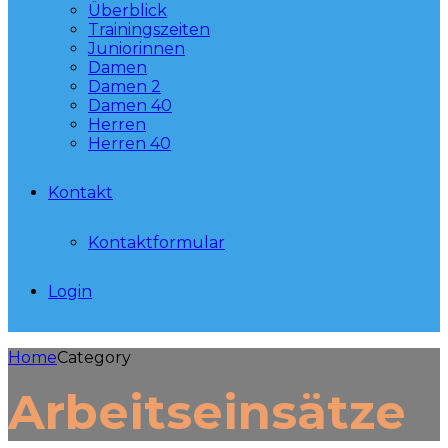
Überblick
Trainingszeiten
Juniorinnen
Damen
Damen 2
Damen 40
Herren
Herren 40
Kontakt
Kontaktformular
Login
Home
Category
Arbeitseinsätze